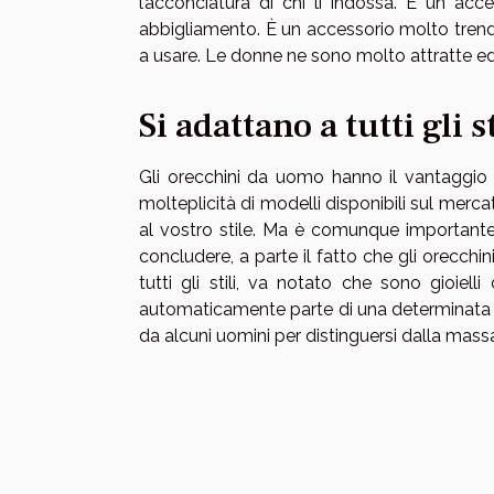
l’acconciatura di chi li indossa. È un ac
abbigliamento. È un accessorio molto trend
a usare. Le donne ne sono molto attratte ed 
Si adattano a tutti gli st
Gli orecchini da uomo hanno il vantaggio d
molteplicità di modelli disponibili sul merca
al vostro stile. Ma è comunque importante 
concludere, a parte il fatto che gli orecc
tutti gli stili, va notato che sono gioiell
automaticamente parte di una determinata c
da alcuni uomini per distinguersi dalla mass