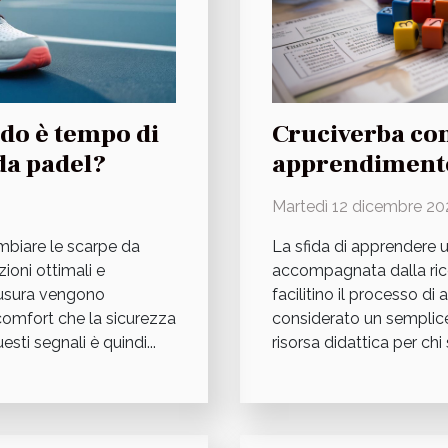
Cruciverba co
do è tempo di
apprendimento
 da padel?
italiano come 
Martedì 12 dicembre 20
La sfida di apprendere 
mbiare le scarpe da
accompagnata dalla rice
ioni ottimali e
facilitino il processo di
i usura vengono
considerato un semplice
 comfort che la sicurezza
risorsa didattica per chi 
ti segnali è quindi...