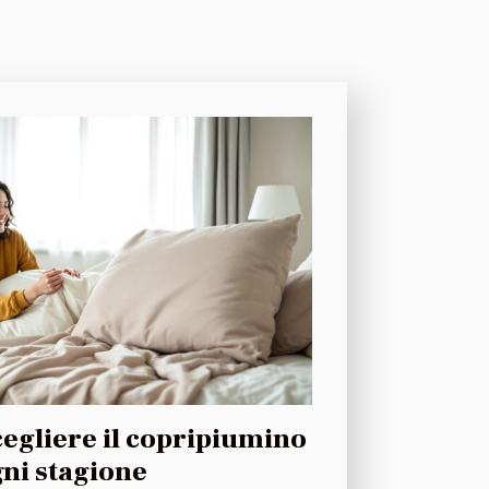
egliere il copripiumino
gni stagione