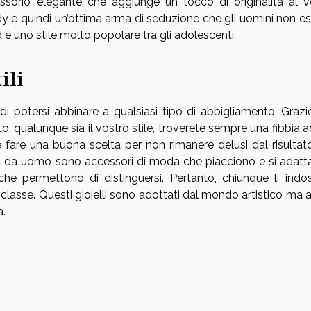
cessorio elegante che aggiunge un tocco di originalità al v
y e quindi un’ottima arma di seduzione che gli uomini non es
è uno stile molto popolare tra gli adolescenti.
ili
i potersi abbinare a qualsiasi tipo di abbigliamento. Grazie
to, qualunque sia il vostro stile, troverete sempre una fibbia 
fare una buona scelta per non rimanere delusi dal risultato
hini da uomo sono accessori di moda che piacciono e si adatt
i che permettono di distinguersi. Pertanto, chiunque li indos
lasse. Questi gioielli sono adottati dal mondo artistico ma 
a.