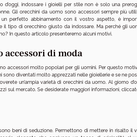
o d’oggi, indossare i gioielli per stile non è solo una prero
onne. Gli orecchini da uomo sono accessori sempre più utiliz
un perfetto abbinamento con il vostro aspetto, è impor
e il tipo di orecchino giusto da indossare. Ma perché gli uom
no? In questo articolo presenteremo alcuni motivi.
o accessori di moda
no accessori molto popolari per gli uomini. Per questo motivo
i sono diventati molto apprezzati nelle gioiellerie e se ne p
ui troverete un’ampia varietà di orecchini da uomo. Al giorno d’
 prezzi sul mercato. Se desiderate maggiori informazioni, cliccat
 sono beni di seduzione. Permettono di mettere in risalto il 