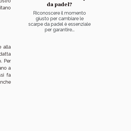
ostro
da padel?
itano
Riconoscere il momento
giusto per cambiare le
scarpe da padel è essenziale
per garantire...
 alla
adatta
. Per
ano a
si fa
anche