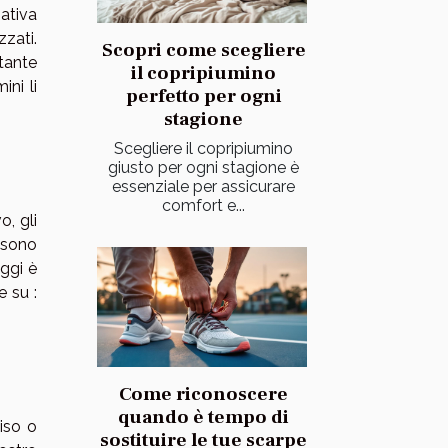
gativa
zati.
Scopri come scegliere
tante
il copripiumino
ini li
perfetto per ogni
stagione
Scegliere il copripiumino
giusto per ogni stagione è
essenziale per assicurare
comfort e...
, gli
ossono
oggi è
e su :
Come riconoscere
quando è tempo di
viso o
sostituire le tue scarpe