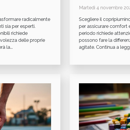
Martedì 4 novembre 20
trasformare radicalmente
Scegliere il copripiumin
ti sia per esperti.
per assicurare comfort 
ibili richiede
periodo richiede attenzion
evolezza delle proprie
possono fare la differen
à la...
agitate. Continua a legge