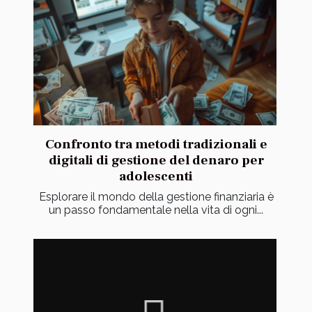
Confronto tra metodi tradizionali e
digitali di gestione del denaro per
adolescenti
Esplorare il mondo della gestione finanziaria è
un passo fondamentale nella vita di ogni...