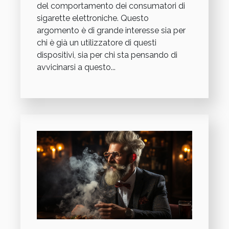
del comportamento dei consumatori di
sigarette elettroniche. Questo
argomento è di grande interesse sia per
chi è già un utilizzatore di questi
dispositivi, sia per chi sta pensando di
avvicinarsi a questo...