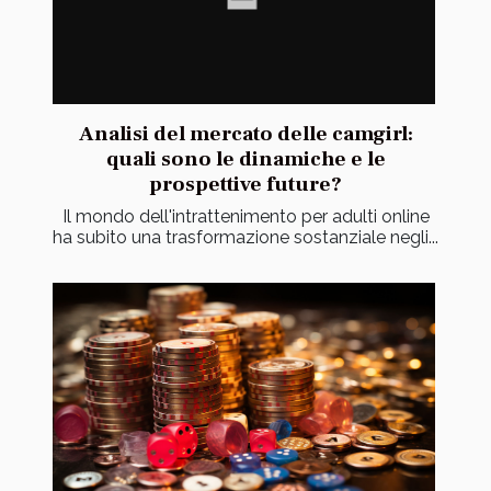
Analisi del mercato delle camgirl:
quali sono le dinamiche e le
prospettive future?
Il mondo dell'intrattenimento per adulti online
ha subito una trasformazione sostanziale negli...