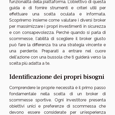
funzionalità della piattaforma. L'obiettivo di questa
guida è di fornire strumenti e criteri utili per
effettuare una scelta oculata e informata.
Scopriremo insieme come valutare i diversi broker
per massimizzare i propri investimenti in sicurezza
e con consapevolezza. Perché quando si parla di
scommesse, l'abilità di scegliere il broker giusto
può fare la differenza tra una strategia vincente e
una perdente. Preparati a entrare nel cuore
dell'azione con una bussola che ti guiderà verso la
scelta più adatta a te.
Identificazione dei propri bisogni
Comprendere le proprie necessità è il primo passo
fondamentale nella scelta di un broker di
scommesse sportive. Ogni investitore presenta
obiettivi unici e preferenze di scommessa che
devono essere considerate per un'esperienza