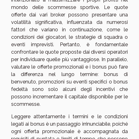
mondo delle scommesse sportive. Le quote
offerte dai vari broker possono presentare una
volatilità significativa, influenzata da numerosi
fattori che variano in continuazione, come le
condizioni dei giocatori, le strategie di squadra o
eventi imprevisti. Pertanto, è fondamentale
confrontare le quote proposte dai diversi operatori
per individuare quelle più vantaggiose. In parallelo,
valutare le offerte promozionali e i bonus può fare
la differenza nel lungo termine: bonus di
benvenuto, promozioni su eventi specifici o bonus
fedeltà sono solo alcuni degli incentivi che
possono incrementare il capitale disponibile per le
scommesse.
Leggere attentamente i termini e le condizioni
legati ai bonus è un passaggio irrinunciabile, poiché
ogni offerta promozionale è accompagnata da
requisiti di puntata e limiti di tempo che possono