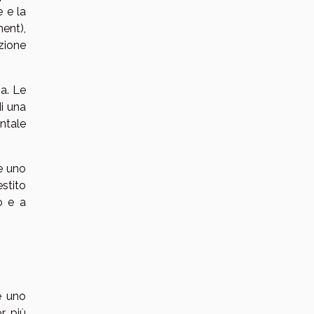
e e la
ent),
nzione
sa. Le
i una
ntale
e uno
stito
o e a
e uno
r più