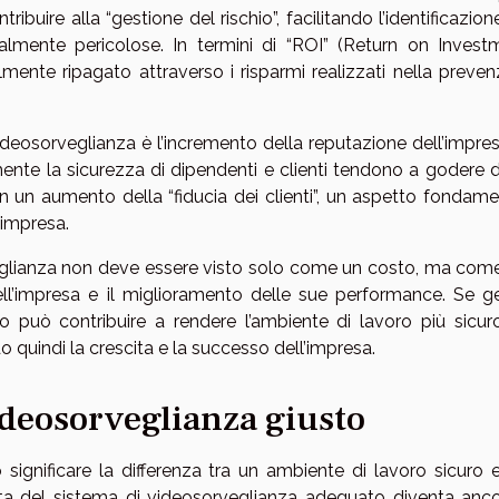
ribuire alla “gestione del rischio”, facilitando l’identificazion
almente pericolose. In termini di “ROI” (Return on Investm
ilmente ripagato attraverso i risparmi realizzati nella preve
videosorveglianza è l’incremento della reputazione dell’impre
nte la sicurezza di dipendenti e clienti tendono a godere d
n un aumento della “fiducia dei clienti”, un aspetto fondame
 impresa.
rveglianza non deve essere visto solo come un costo, ma com
ll’impresa e il miglioramento delle sue performance. Se ge
o può contribuire a rendere l’ambiente di lavoro più sicur
o quindi la crescita e la successo dell’impresa.
videosorveglianza giusto
 significare la differenza tra un ambiente di lavoro sicuro 
elta del sistema di videosorveglianza adeguato diventa anco