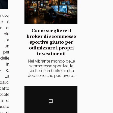
urezza
se è
to di
Come scegliere il
 più
broker di scommesse
 La
sportive giusto per
è un
ottimizzare i propri
 per
investimenti
delle
Nel vibrante mondo delle
, in
scommesse sportive, la
le di
scelta di un broker è una
decisione che può avere...
. La
dalici
patto
ccole
ma di
uesto
za di