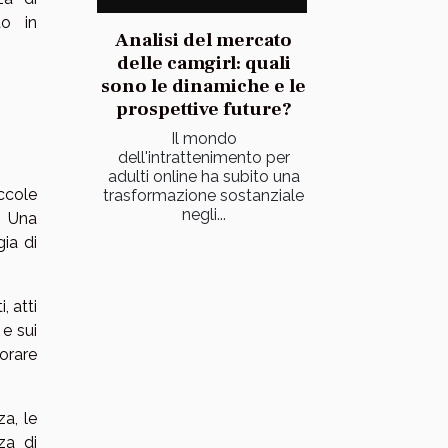
to in
Analisi del mercato
delle camgirl: quali
sono le dinamiche e le
prospettive future?
Il mondo
dell'intrattenimento per
adulti online ha subito una
ccole
trasformazione sostanziale
negli...
. Una
ia di
, atti
 e sui
orare
a, le
za di