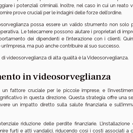
are i potenziali criminali. Inoltre, nel caso in cui un reato
ire prove cruciali per le indagini delle forze dell’ordine.
eosorveglianza possa essere un valido strumento non solo p
operativa. Le telecamere possono aiutare i proprietari di imp
portamento dei dipendenti e l’interazione con i clienti. Quin
un’impresa, ma può anche contribuire al suo successo.
 di videosorveglianza di alta qualità è la Videosorveglianza.
imento in videosorveglianza
un fattore cruciale per le piccole imprese, e l’investimen
ificativo in questa direzione. Questa strategia offre una ser
vere un impatto diretto sulla salute finanziaria e sull’imm
enziale riduzione delle perdite finanziarie. L’installazione 
re furti e atti vandalici, riducendo così i costi associati a 