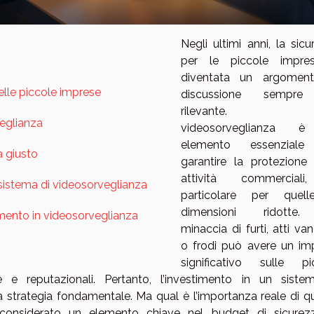
Negli ultimi anni, la sic
per le piccole impre
diventata un argomen
elle piccole imprese
discussione sempre
rilevante.
veglianza
videosorveglianza 
elemento essenziale
a giusto
garantire la protezione 
attività commerciali
istema di videosorveglianza
particolare per quel
dimensioni ridotte
imento in videosorveglianza
minaccia di furti, atti van
o frodi può avere un im
significativo sulle pi
ie e reputazionali. Pertanto, l’investimento in un siste
na strategia fondamentale. Ma qual è l’importanza reale di q
considerato un elemento chiave nel budget di sicurez