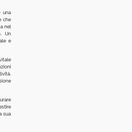
e una
ne che
a nel
o. Un
ale e
itale
zioni
vità.
sione
urare
stire
la sua