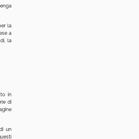
 venga
er la
rese a
di, la
to in
ie di
agine
di un
questi