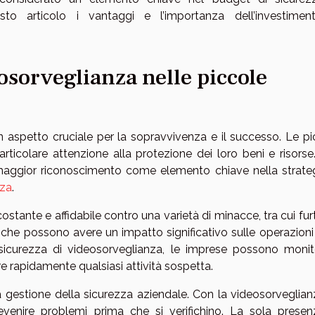
to articolo i vantaggi e l’importanza dell’investimen
eosorveglianza nelle piccole
 aspetto cruciale per la sopravvivenza e il successo. Le pi
rticolare attenzione alla protezione dei loro beni e risorse
ggior riconoscimento come elemento chiave nella strateg
nza
.
tante e affidabile contro una varietà di minacce, tra cui furti
i che possono avere un impatto significativo sulle operazioni
 sicurezza di videosorveglianza, le imprese possono monit
re rapidamente qualsiasi attività sospetta.
gestione della sicurezza aziendale. Con la videosorveglianz
venire problemi prima che si verifichino. La sola presen