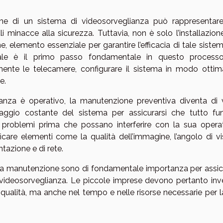
one di un sistema di videosorveglianza può rappresentar
ali minacce alla sicurezza. Tuttavia, non è solo l’installazio
elemento essenziale per garantire l’efficacia di tale sistem
ionale è il primo passo fondamentale in questo process
mente le telecamere, configurare il sistema in modo ottim
e.
anza è operativo, la manutenzione preventiva diventa di v
ggio costante del sistema per assicurarsi che tutto fun
 problemi prima che possano interferire con la sua operati
care elementi come la qualità dell’immagine, l’angolo di vi
ntazione e di rete.
la manutenzione sono di fondamentale importanza per assic
i videosorveglianza. Le piccole imprese devono pertanto inve
a qualità, ma anche nel tempo e nelle risorse necessarie per 