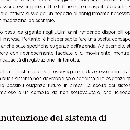
sono essere più stretti e l’efficienza è un aspetto cruciale.
gia di attività si svolge: un negozio di abbigliamento necessit
 un magazzino, ad esempio.
 passi da gigante negli ultimi anni, rendendo disponibili op
 di impresa. Pertanto, è indispensabile fare una scelta consap
anche sulle specifiche esigenze dell’azienda. Ad esempio, a
mere con riconoscimento facciale o di movimento, mentre 
apacità di registrazione ininterrotta.
abilità. Il sistema di videosorveglianza deve essere in gra
n buon sistema non dovrebbe solo soddisfare le esigenze att
 possibili esigenze future. In sintesi, la scelta del siste
 imprese è un compito da non sottovalutare, che richied
utenzione del sistema di